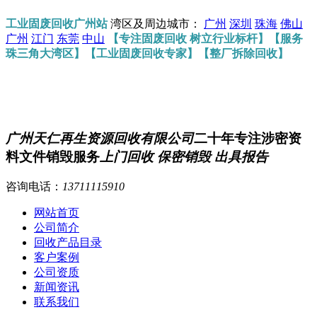
工业固废回收广州站
湾区及周边城市：
广州
深圳
珠海
佛山
广州
江门
东莞
中山
【专注固废回收 树立行业标杆】【服务
珠三角大湾区】【工业固废回收专家】【整厂拆除回收】
广州天仁再生资源回收有限公司
二十年专注涉密资
料文件销毁服务
上门回收 保密销毁 出具报告
咨询电话：
13711115910
网站首页
公司简介
回收产品目录
客户案例
公司资质
新闻资讯
联系我们