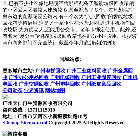
今,已有不少小区像地勘院宿舍那样配备了智能垃圾回收箱,有
的小区因为区域较大建筑较多,甚至配备了多个。在地勘院宿
舍东边的鑫源花园公馆内,有一个名为“点点回收”的智能垃圾
回收箱等待启用,这是另一家企业在运营,同样通过手机操作回
收垃圾,为方便老人,还能用公交卡、老年卡绑定使用。此外,还
有名为“易分宝”的智能垃圾回收箱也在部分小区投用。根据济
南市商务部门不完全统计,截至今年月底,济南的智能
同城站点:
更多城市主站:
广州电梯回收
广州工业废料回收
广州金属回
收
广州办公用品回收
广州电缆回收
广州工业固废回收
广州机
电回收
广州空调回收
广州塑料回收
广州纸皮废品回收
公司动态
业界资讯
网站地图
广州天仁再生资源回收有限公司
咨询热线：13711115910
地址：广州市天河区小新塘横圳路10号
Sitemap
Sitemap.xml
Copyright 2025 All Rights Reserved
微信客服