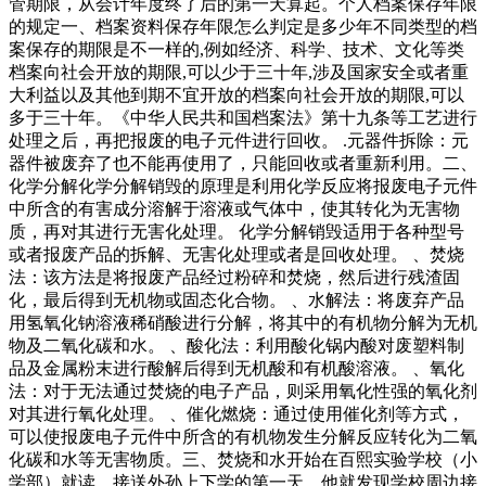
管期限，从会计年度终了后的第一天算起。个人档案保存年限
的规定一、档案资料保存年限怎么判定是多少年不同类型的档
案保存的期限是不一样的,例如经济、科学、技术、文化等类
档案向社会开放的期限,可以少于三十年,涉及国家安全或者重
大利益以及其他到期不宜开放的档案向社会开放的期限,可以
多于三十年。《中华人民共和国档案法》第十九条等工艺进行
处理之后，再把报废的电子元件进行回收。 .元器件拆除：元
器件被废弃了也不能再使用了，只能回收或者重新利用。二、
化学分解化学分解销毁的原理是利用化学反应将报废电子元件
中所含的有害成分溶解于溶液或气体中，使其转化为无害物
质，再对其进行无害化处理。 化学分解销毁适用于各种型号
或者报废产品的拆解、无害化处理或者是回收处理。 、焚烧
法：该方法是将报废产品经过粉碎和焚烧，然后进行残渣固
化，最后得到无机物或固态化合物。 、水解法：将废弃产品
用氢氧化钠溶液稀硝酸进行分解，将其中的有机物分解为无机
物及二氧化碳和水。 、酸化法：利用酸化锅内酸对废塑料制
品及金属粉末进行酸解后得到无机酸和有机酸溶液。 、氧化
法：对于无法通过焚烧的电子产品，则采用氧化性强的氧化剂
对其进行氧化处理。 、催化燃烧：通过使用催化剂等方式，
可以使报废电子元件中所含的有机物发生分解反应转化为二氧
化碳和水等无害物质。三、焚烧和水开始在百熙实验学校（小
学部）就读。接送外孙上下学的第一天，他就发现学校周边接