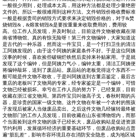
一般很少用到，处理成本太高，用这种方法都是处理少量绝密
文件的。所以一般很难用到这种方法。文件销毁价格收费标准
一般是根据贵司的销毁方式要求来决定销毁价格的，对于&焚
烧销毁&，&熔浆销毁&是要按重量来收取费用的，费用较
高。位工作人员发现，并及时制止，目前这件文物被收藏在湖
南省博物馆。真的有惊无险呀！第三件文物编钟，大家知道这
是古代的一种乐器，然而这一件宝贝，是一个打扫卫生的清洁
工阿姨发现的，由于这个阿姨的家庭条件不好。于是这位阿姨
没事的时候，喜欢捡些破铜烂铁然后卖掉来补贴家用。于是就
发现了这个编钟，但是阿姨力气小，编钟太重，清洁工阿姨便
将编钟敲坏，送到了废品站。废品站的老板觉得这个东西不一
般可能是件文物不敢收，于是叫阿姨送到古董店鉴定，最后古
董店的老板叫了文物局的专家，经专家鉴定是一个编钟，可惜
文物已经被损坏。幸亏在工作人员的努力下，已经复原，目前
收藏在浙江省文物局。第四件宝贝叫做高子戈，春秋时期的兵
器，是珍贵的国家一级文物。这件文物在年被一个农村的熊孩
子发现后被家人当做废品卖出。之后这件文物几经辗转最终被
文物部门的工作人员发现，目前收藏在山东省博物馆内，而那
个当面捡到这件文物的孩子已经长大，废品收购站是促进资源
节约利用，发展循环经济的重要基础环节，但废品收购站点普
遍“脏乱差”，影响市容环境且存在消防安全隐患，成为地区城