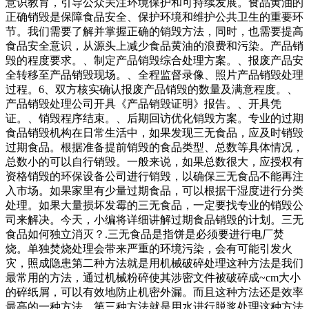
意识教育，引导公众关注环境保护和可持续发展。食品黄油的
正确销毁是保障食品安全、保护环境和维护公共卫生的重要环
节。我们需要了解并掌握正确的销毁方法，同时，也需要提高
食品安全意识，从源头上减少食品黄油的浪费和污染。产品销
毁的程度要求。、制定产品销毁综合处理方案。、报废产品安
全转移至产品销毁现场。、全程监督录像、照片产品销毁处理
过程。6、双方核实确认报废产品销毁的数量及满意程度。、
产品销毁处理公司开具《产品销毁证明》报告。、开具凭
证。、销毁程序结束。、后期回访优化销毁方案。专业的过期
食品销毁机构在日常生活中，如果发现三无食品，应及时销毁
过期食品。根据准备提前销毁的食品类型、总数等具体情况，
总数小的可以自行销毁。一般来说，如果总数很大，应授权有
资格销毁的环保设备公司进行销毁，以确保三无食品不能再注
入市场。如果家里有少量过期食品，可以根据干湿度进行分类
处理。如果大量损坏发霉的三无食品，一定要找专业的销毁公
司来解决。今天，小编将详细讲解过期食品销毁的计划。三无
食品如何独立消灭？.三无食品是指饼是必须要进行电厂焚
烧。单独焚烧处理会带来严重的环境污染，会有可能引发火
灾，照成隐患第二种方法就是用机械破碎处理这种方法是我们
最常用的方法，通过机械粉碎使其涉密文件被破碎成~cm大小
的碎纸屑，可以有效地防止机密外漏。而且这种方法还是效率
最高的一种方法。第三种方法就是用水进行脱浆处理这种方法