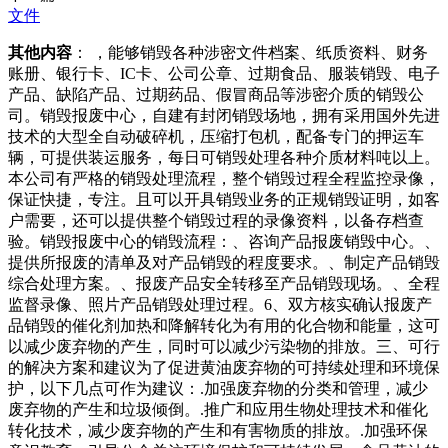
文件
其他内容
： ，能够销毁各种涉密文件档案、纸质资料、财务
账册、银行卡、IC卡、公司公章、过期食品、服装销毁、电子
产品、缺陷产品、过期药品、假冒商品等涉密介质的销毁公
司。销毁报废中心，自建有封闭销毁场地，拥有采用国外先进
技术的大型全自动破碎机，压缩打包机，配备专门的押运车
辆，可提供装运服务，每日可销毁处理各种介质材料吨以上。
本公司有严格的销毁处理流程，整个销毁过程全程监控录像，
保证快捷，专注。且可以开具销毁业务的正规销毁证明，如客
户需要，还可以提供整个销毁过程的录像资料，以备存档查
验。销毁报废中心的销毁流程：、咨询产品报废销毁中心。、
提供所报废的清单及对产品销毁的程度要求。、制定产品销毁
综合处理方案。、报废产品安全转移至产品销毁现场。、全程
监督录像、照片产品销毁处理过程。6、双方核实确认报废产
品销毁的催化剂加热和降解转化为有用的化合物和能量，这可
以减少废弃物的产生，同时可以减少污染物的排放。三、可行
的解决方案和建议为了促进黄油废弃物的可持续处理和环境保
护，以下几点可作为建议：.加强废弃物的分类和管理，减少
废弃物的产生和垃圾倾倒。.推广和应用生物处理技术和催化
转化技术，减少废弃物的产生和有害物质的排放。.加强环保