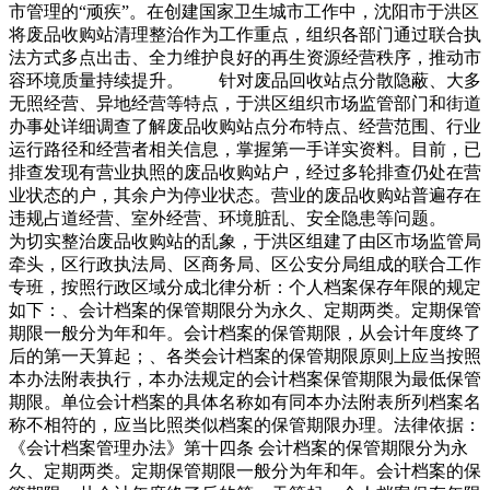
市管理的“顽疾”。在创建国家卫生城市工作中，沈阳市于洪区
将废品收购站清理整治作为工作重点，组织各部门通过联合执
法方式多点出击、全力维护良好的再生资源经营秩序，推动市
容环境质量持续提升。 针对废品回收站点分散隐蔽、大多
无照经营、异地经营等特点，于洪区组织市场监管部门和街道
办事处详细调查了解废品收购站点分布特点、经营范围、行业
运行路径和经营者相关信息，掌握第一手详实资料。目前，已
排查发现有营业执照的废品收购站户，经过多轮排查仍处在营
业状态的户，其余户为停业状态。营业的废品收购站普遍存在
违规占道经营、室外经营、环境脏乱、安全隐患等问题。
为切实整治废品收购站的乱象，于洪区组建了由区市场监管局
牵头，区行政执法局、区商务局、区公安分局组成的联合工作
专班，按照行政区域分成北律分析：个人档案保存年限的规定
如下：、会计档案的保管期限分为永久、定期两类。定期保管
期限一般分为年和年。会计档案的保管期限，从会计年度终了
后的第一天算起；、各类会计档案的保管期限原则上应当按照
本办法附表执行，本办法规定的会计档案保管期限为最低保管
期限。单位会计档案的具体名称如有同本办法附表所列档案名
称不相符的，应当比照类似档案的保管期限办理。法律依据：
《会计档案管理办法》第十四条 会计档案的保管期限分为永
久、定期两类。定期保管期限一般分为年和年。会计档案的保