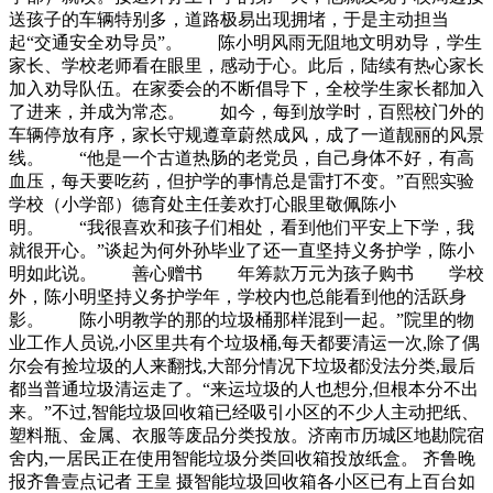
送孩子的车辆特别多，道路极易出现拥堵，于是主动担当
起“交通安全劝导员”。 陈小明风雨无阻地文明劝导，学生
家长、学校老师看在眼里，感动于心。此后，陆续有热心家长
加入劝导队伍。在家委会的不断倡导下，全校学生家长都加入
了进来，并成为常态。 如今，每到放学时，百熙校门外的
车辆停放有序，家长守规遵章蔚然成风，成了一道靓丽的风景
线。 “他是一个古道热肠的老党员，自己身体不好，有高
血压，每天要吃药，但护学的事情总是雷打不变。”百熙实验
学校（小学部）德育处主任姜欢打心眼里敬佩陈小
明。 “我很喜欢和孩子们相处，看到他们平安上下学，我
就很开心。”谈起为何外孙毕业了还一直坚持义务护学，陈小
明如此说。 善心赠书 年筹款万元为孩子购书 学校
外，陈小明坚持义务护学年，学校内也总能看到他的活跃身
影。 陈小明教学的那的垃圾桶那样混到一起。”院里的物
业工作人员说,小区里共有个垃圾桶,每天都要清运一次,除了偶
尔会有捡垃圾的人来翻找,大部分情况下垃圾都没法分类,最后
都当普通垃圾清运走了。“来运垃圾的人也想分,但根本分不出
来。”不过,智能垃圾回收箱已经吸引小区的不少人主动把纸、
塑料瓶、金属、衣服等废品分类投放。济南市历城区地勘院宿
舍内,一居民正在使用智能垃圾分类回收箱投放纸盒。 齐鲁晚
报齐鲁壹点记者 王皇 摄智能垃圾回收箱各小区已有上百台如