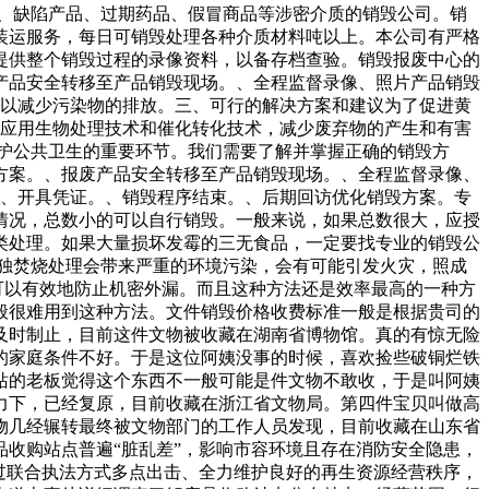
品、缺陷产品、过期药品、假冒商品等涉密介质的销毁公司。销
装运服务，每日可销毁处理各种介质材料吨以上。本公司有严格
提供整个销毁过程的录像资料，以备存档查验。销毁报废中心的
产品安全转移至产品销毁现场。、全程监督录像、照片产品销毁
可以减少污染物的排放。三、可行的解决方案和建议为了促进黄
和应用生物处理技术和催化转化技术，减少废弃物的产生和有害
护公共卫生的重要环节。我们需要了解并掌握正确的销毁方
方案。、报废产品安全转移至产品销毁现场。、全程监督录像、
。、开具凭证。、销毁程序结束。、后期回访优化销毁方案。专
情况，总数小的可以自行销毁。一般来说，如果总数很大，应授
类处理。如果大量损坏发霉的三无食品，一定要找专业的销毁公
独焚烧处理会带来严重的环境污染，会有可能引发火灾，照成
可以有效地防止机密外漏。而且这种方法还是效率最高的一种方
般很难用到这种方法。文件销毁价格收费标准一般是根据贵司的
及时制止，目前这件文物被收藏在湖南省博物馆。真的有惊无险
的家庭条件不好。于是这位阿姨没事的时候，喜欢捡些破铜烂铁
站的老板觉得这个东西不一般可能是件文物不敢收，于是叫阿姨
力下，已经复原，目前收藏在浙江省文物局。第四件宝贝叫做高
物几经辗转最终被文物部门的工作人员发现，目前收藏在山东省
收购站点普遍“脏乱差”，影响市容环境且存在消防安全隐患，
过联合执法方式多点出击、全力维护良好的再生资源经营秩序，