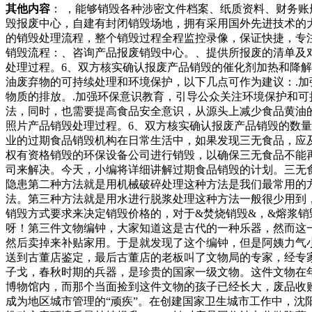
其他内容
： ，能够销毁各种涉密文件档案、纸质资料、财务账
毁报废中心，自建有封闭销毁场地，拥有采用国外先进技术的
的销毁处理流程，整个销毁过程全程监控录像，保证快捷，专
销毁流程：、咨询产品报废销毁中心。、提供所报废的清单及
处理过程。6、双方核实确认报废产品销毁的催化剂加热和降
油废弃物的可持续处理和环境保护，以下几点可作为建议：.加
物质的排放。.加强环保意识教育，引导公众关注环境保护和
法，同时，也需要提高食品安全意识，从源头上减少食品黄油
照片产品销毁处理过程。6、双方核实确认报废产品销毁的数
业的过期食品销毁机构在日常生活中，如果发现三无食品，应
权有资格销毁的环保设备公司进行销毁，以确保三无食品不能
司来解决。今天，小编将详细讲解过期食品销毁的计划。三无
隐患第二种方法就是用机械破碎处理这种方法是我们最常用的
法。第三种方法就是用水进行脱浆处理这种方法一般很少用到
销毁方式要求来决定销毁价格的，对于&焚烧销毁&，&熔浆
呀！第三件文物编钟，大家知道这是古代的一种乐器，然而这
然后卖掉来补贴家用。于是就发现了这个编钟，但是阿姨力气
送到古董店鉴定，最后古董店的老板叫了文物局的专家，经专
子戈，春秋时期的兵器，是珍贵的国家一级文物。这件文物在
博物馆内，而那个当面捡到这件文物的孩子已经长大，废品收
成为地区城市管理的“顽疾”。在创建国家卫生城市工作中，