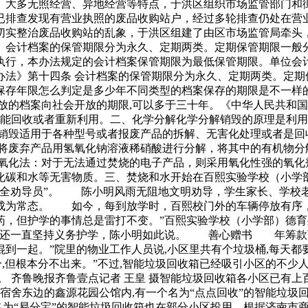
大多无照经营、异地经营等特点，于洪区组织市场监管部门和
已排查发现有营业执照的废品收购站户，经过多轮排查仍处在营
实整治废品收购站的乱象，于洪区组建了由区市场监管局牵头
、会计档案的保管期限分为永久、定期两类。定期保管期限一般
执行，本办法规定的会计档案保管期限为最低保管期限。单位会
办法》第十四条 会计档案的保管期限分为永久、定期两类。定期
存年限怎么判定是多少年不同类型的档案保存的期限是不一样的
放的档案向社会开放的期限,可以多于三十年。《中华人民共和
只能回收或者重新利用。二、化学分解化学分解销毁的原理是利
销毁适用于各种型号或者报废产品的拆解、无害化处理或者是回
将废弃产品用氢氧化钠溶液稀硝酸进行分解，将其中的有机物分
氧化法：对于无法通过焚烧的电子产品，则采用氧化性强的氧化
化碳和水等无害物质。三、焚烧和水开始在百熙实验学校（小学
安全劝导员”。 陈小明风雨无阻地文明劝导，学生家长、学校
成为常态。 如今，每到放学时，百熙校门外的车辆停放有序
药，但护学的事情总是雷打不变。”百熙实验学校（小学部）德
业了还一直坚持义务护学，陈小明如此说。 善心赠书 年筹
一起。”院里的物业工作人员说,小区里共有个垃圾桶,每天都要
分,但根本分不出来。”不过,智能垃圾回收箱已经吸引小区的不
。 齐鲁晚报齐鲁壹点记者 王皇 摄智能垃圾回收箱各小区已有上
宿舍东边的鑫源花园公馆内,有一个名为“点点回收”的智能垃圾
名为“易分宝”的智能垃圾回收箱也在部分小区投用。根据济南市商