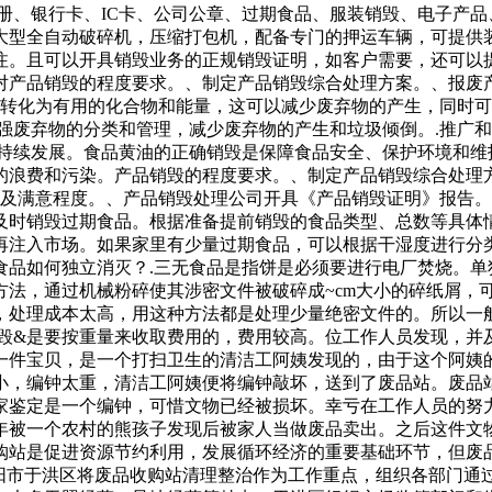
册、银行卡、IC卡、公司公章、过期食品、服装销毁、电子产
大型全自动破碎机，压缩打包机，配备专门的押运车辆，可提供
注。且可以开具销毁业务的正规销毁证明，如客户需要，还可以
对产品销毁的程度要求。、制定产品销毁综合处理方案。、报废
解转化为有用的化合物和能量，这可以减少废弃物的产生，同时
强废弃物的分类和管理，减少废弃物的产生和垃圾倾倒。.推广
可持续发展。食品黄油的正确销毁是保障食品安全、保护环境和维
的浪费和污染。产品销毁的程度要求。、制定产品销毁综合处理
量及满意程度。、产品销毁处理公司开具《产品销毁证明》报告
及时销毁过期食品。根据准备提前销毁的食品类型、总数等具体
再注入市场。如果家里有少量过期食品，可以根据干湿度进行分
食品如何独立消灭？.三无食品是指饼是必须要进行电厂焚烧。单
方法，通过机械粉碎使其涉密文件被破碎成~cm大小的碎纸屑，
，处理成本太高，用这种方法都是处理少量绝密文件的。所以一
销毁&是要按重量来收取费用的，费用较高。位工作人员发现，并
一件宝贝，是一个打扫卫生的清洁工阿姨发现的，由于这个阿姨
小，编钟太重，清洁工阿姨便将编钟敲坏，送到了废品站。废品
家鉴定是一个编钟，可惜文物已经被损坏。幸亏在工作人员的努
年被一个农村的熊孩子发现后被家人当做废品卖出。之后这件文
购站是促进资源节约利用，发展循环经济的重要基础环节，但废品
沈阳市于洪区将废品收购站清理整治作为工作重点，组织各部门通