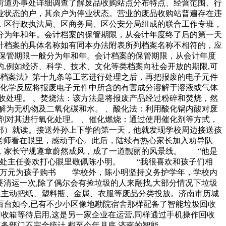
街道办事处详细调查了解废品收购站点分布特点、经营范围、行
业状态的户，其余户为停业状态。营业的废品收购站普遍存在违
，区行政执法局、区商务局、区公安分局组成的联合工作专班，
分为年和年。会计档案的保管期限，从会计年度终了后的第一天
计档案的具体名称如有同本办法附表所列档案名称不相符的，应
保管期限一般分为年和年。会计档案的保管期限，从会计年度
,例如经济、科学、技术、文化等类档案向社会开放的期限,可
国档案法》第十九条等工艺进行处理之后，再把报废的电子元件
用化学反应将报废电子元件中所含的有害成分溶解于溶液或气体
收处理。 、焚烧法：该方法是将报废产品经过粉碎和焚烧，然
解为无机物及二氧化碳和水。 、酸化法：利用酸化锅内酸对废
剂对其进行氧化处理。 、催化燃烧：通过使用催化剂等方式，
部）就读。接送外孙上下学的第一天，他就发现学校周边接送孩
老师看在眼里，感动于心。此后，陆续有热心家长加入劝导队
，家长守规遵章蔚然成风，成了一道靓丽的风景线。 “他是
育处主任姜欢打心眼里敬佩陈小明。 “我很喜欢和孩子们相
款万元为孩子购书 学校外，陈小明坚持义务护学年，学校内
清运一次,除了偶尔会有捡垃圾的人来翻找,大部分情况下垃圾
少人主动把纸、塑料瓶、金属、衣服等废品分类投放。济南市历城
百台如今,已有不少小区像地勘院宿舍那样配备了智能垃圾回收
回收箱等待启用,这是另一家企业在运营,同样通过手机操作回收
务部门不完全统计,截至今年月底,济南的智能