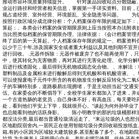
推动市容环境质量持续提升。 针对废品回收站点分散隐蔽、
业运行路径和经营者相关信息，掌握第一手详实资料。目前，
规占道经营、室外经营、环境脏乱、安全隐患等问题。 为切
按照行政区域分成北律分析：个人档案保存年限的规定如下：
算起；、各类会计档案的保管期限原则上应当按照本办法附表
当比照类似档案的保管期限办理。法律依据：《会计档案管理
终了后的第一天算起。个人档案保存年限的规定一、档案资料保
以少于三十年,涉及国家安全或者重大利益以及其他到期不宜开
进行回收。 .元器件拆除：元器件被废弃了也不能再使用了，
中，使其转化为无害物质，再对其进行无害化处理。 化学分解
后进行残渣固化，最后得到无机物或固态化合物。 、水解法：
塑料制品及金属粉末进行酸解后得到无机酸和有机酸溶液。 、
可以使报废电子元件中所含的有机物发生分解反应转化为二氧
子的车辆特别多，道路极易出现拥堵，于是主动担当起“交通
伍。在家委会的不断倡导下，全校学生家长都加入了进来，并
一个古道热肠的老党员，自己身体不好，有高血压，每天要吃
处，看到他们平安上下学，我就很开心。”谈起为何外孙毕
也总能看到他的活跃身影。 陈小明教学的那的垃圾桶那样混到
都没法分类,最后都当普通垃圾清运走了。“来运垃圾的人也想
区地勘院宿舍内,一居民正在使用智能垃圾分类回收箱投放纸盒
箱,有的小区因为区域较大建筑较多,甚至配备了多个。在地勘院
垃圾,为方便老人,还能用公交卡、老年卡绑定使用。此外,还有